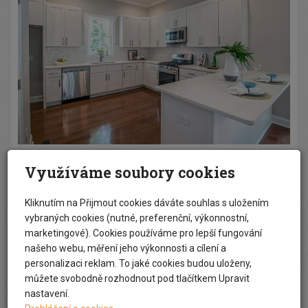
Využíváme soubory cookies
« zpět
Kliknutím na Přijmout cookies dáváte souhlas s uložením
vybraných cookies (nutné, preferenční, výkonnostní,
Realizace
marketingové). Cookies používáme pro lepší fungování
našeho webu, měření jeho výkonnosti a cílení a
Celková rekonstrukce domu Na
personalizaci reklam. To jaké cookies budou uloženy,
Bořislavce, Praha 6
můžete svobodně rozhodnout pod tlačítkem Upravit
nastavení.