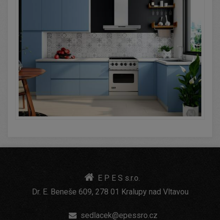
E P E S s.r.o.
Dr. E. Beneše 609, 278 01 Kralupy nad Vltavou
sedlacek@epessro.cz