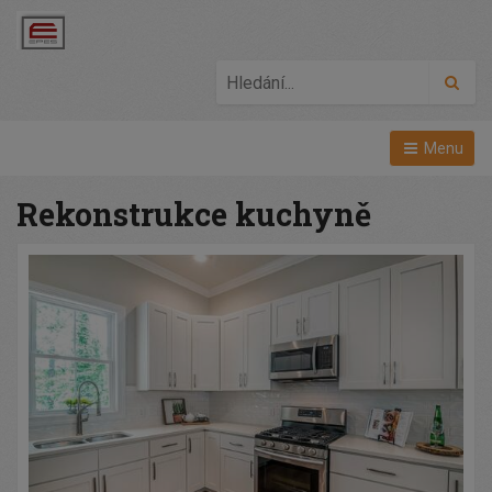
Hled
Menu
Rekonstrukce kuchyně